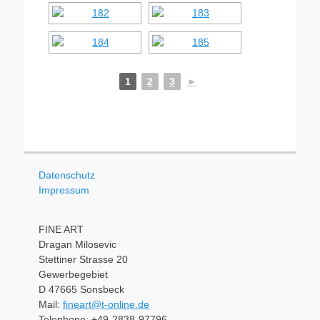
1
2
3
►
Datenschutz
Impressum
FINE ART
Dragan Milosevic
Stettiner Strasse 20
Gewerbegebiet
D 47665 Sonsbeck
Mail:
fineart@t-online.de
Telephone: +49-2838-97796